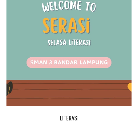
LITERASI