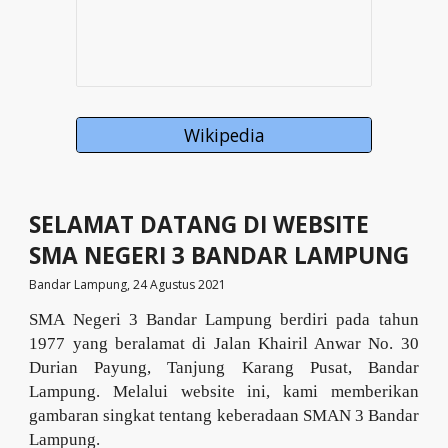
Wikipedia
SELAMAT DATANG DI WEBSITE
SMA NEGERI 3 BANDAR LAMPUNG
Bandar Lampung, 24 Agustus 2021
SMA Negeri 3 Bandar Lampung berdiri pada tahun
1977 yang beralamat di Jalan Khairil Anwar No. 30
Durian Payung, Tanjung Karang Pusat, Bandar
Lampung. Melalui website ini, kami memberikan
gambaran singkat tentang keberadaan SMAN 3 Bandar
Lampung.