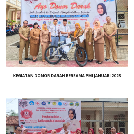
KEGIATAN DONOR DARAH BERSAMA PMI
JANUARI
202
3