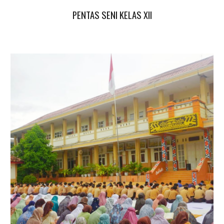
PENTAS SENI KELAS XII