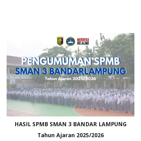
HASIL SPMB SMAN 3 BANDAR LAMPUNG
Tahun Ajaran 2025/2026