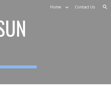
Home
Contact Us
ion
USUN