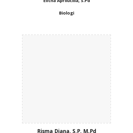
Elitha Aprilucilla, S.Pd
Biologi
Risma Diana, S,P, M.Pd