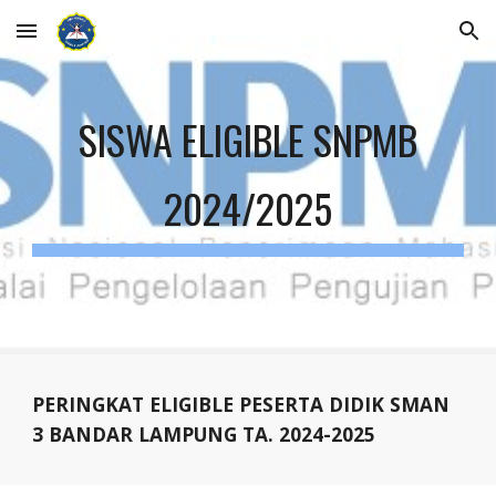
Skip to main content
Skip to navigation
SISWA ELIGIBLE SNPMB
202
4
/202
5
PERINGKAT ELIGIBLE PESERTA DIDIK SMAN
3 BANDAR LAMPUNG
TA
. 202
4
-202
5